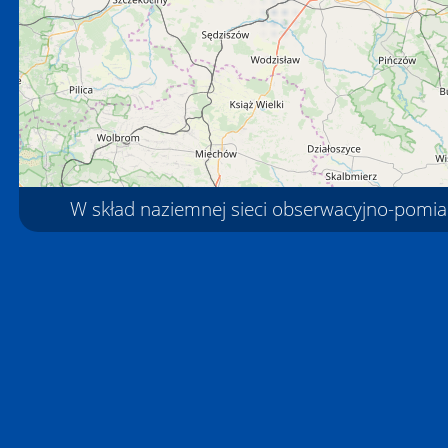
W skład naziemnej sieci obserwacyjno-pomia