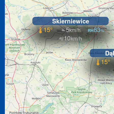
Skierniewice
15
5
83
10
Dą
15